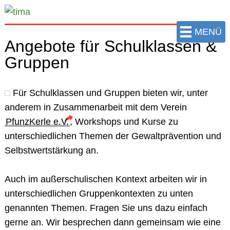
zum
Hauptinhalt
MENÜ
der
Angebote für Schulklassen &
Seite
Gruppen
springen
Für
Schulklassen und Gruppen
bieten wir, unter
anderem in Zusammenarbeit mit dem Verein
PfunzKerle e.V.
, Workshops und Kurse zu
unterschiedlichen
Themen der Gewaltprävention und
Selbstwertstärkung
an.
Auch im außerschulischen Kontext arbeiten wir in
unterschiedlichen
Gruppenkontexten
zu unten
genannten Themen. Fragen Sie uns dazu einfach
gerne an. Wir besprechen dann gemeinsam wie eine