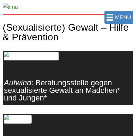
zum
Hauptinhalt
MENÜ
der
(Sexualisierte) Gewalt – Hilfe
Seite
& Prävention
springen
Aufwind
: Beratungsstelle gegen
sexualisierte Gewalt an Mädchen*
und Jungen*