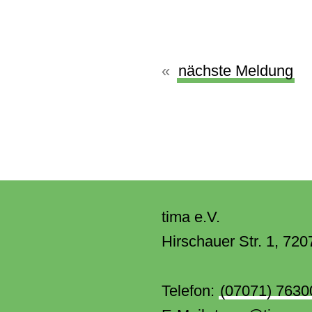
nächste Meldung
tima e.V.
Hirschauer Str. 1
,
720
Telefon:
(07071) 7630