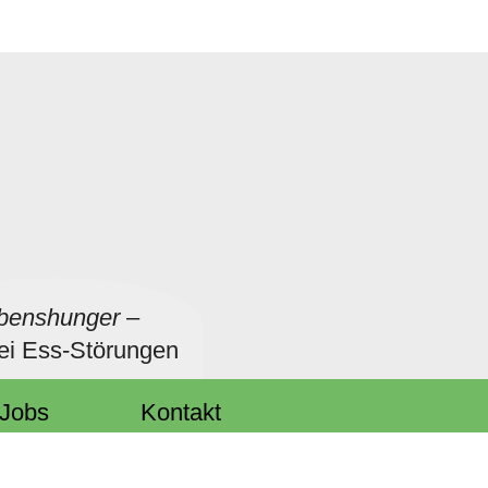
benshunger
–
bei Ess-Störungen
Jobs
Kontakt