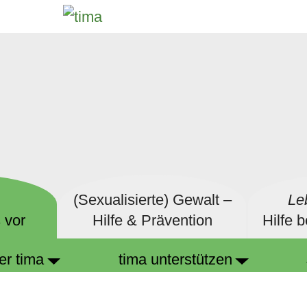
(Sexualisierte) Gewalt –
Le
 vor
Hilfe & Prävention
Hilfe 
er tima
tima unterstützen